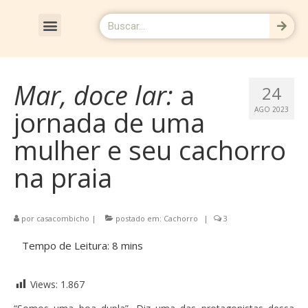
CRÔNICAS & RESENHAS
Mar, doce lar:
a
24
jornada de uma
AGO 2023
mulher e seu cachorro
na praia
por
casacombicho
|
postado em:
Cachorro
|
3
Views:
1.867