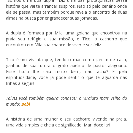
“Somos uma boa dupla”. Diz uma das protagonistas dessa
história que vai te arrancar suspiros. Não só pelo cenário onde
ela se passa, mas também porque revela o encontro de duas
almas na busca por engrandecer suas jornadas.
A dupla é formada por Mila, uma goiana que encontrou na
praia seu refúgio e sua missão, e Tico, o cachorro que
encontrou em Mila sua chance de viver e ser feliz.
Tico é um viralata que, tendo o mar como jardim de casa,
ganhou de sua tutora o grato apelido de pastor alagoano.
Esse título lhe caiu muito bem, não acha? E pela
espirituosidade, você já pode sentir o que te aguarda nas
linhas a seguir!
Talvez você também queira conhecer o viralata mais velho do
mundo:
Bobi
A história de uma mulher e seu cachorro vivendo na praia,
uma vida simples e cheia de significado. Mar, doce lar!