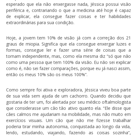
esperado que ela não enxergasse nada, Jéssica possui visão
periférica e, contrariando o que a medicina até hoje é capaz
de explicar, ela consegue fazer coisas e ter habilidades
extraordinárias para sua condição.
Hoje, a jovem tem 10% de visão já com a correção dos 21
graus de miopia. Significa que ela consegue enxergar luzes e
formas, consegue ler e fazer uma série de coisas que a
tornam independente, mas, como ela mesma diz “só que não
como uma pessoa que tem 100% da visão. Eu não sei explicar
como é, não sei fazer comparações, porque eu já nasci assim,
então os meus 10% são os meus 100%”.
Como sempre foi ativa e exploradora, Jéssica viveu boa parte
de sua vida sem ajuda de um cachorro. Quando decidiu que
gostaria de ter um, foi alertada por seu médico oftalmologista
que considerasse um cão tão ativo quanto ela. “Ele disse que
cães calmos me ajudariam na mobilidade, mas não muito em
exercícios visuais. Um cão que não me fizesse trabalhar
poderia tirar minha autonomia, conquistada ao longo da vida,
lendo, estudando, viajando, fazendo as coisas sozinha”,