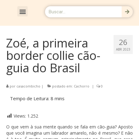
CRÔNICAS & RESENHAS
Zoé, a primeira
26
border collie cão-
ABR 2023
guia do Brasil
por
casacombicho
|
postado em:
Cachorro
|
0
Views:
1.252
O que vem à sua mente quando se fala em cão-guia? Aposto
que você imagina um labrador amarelo, não é mesmo? E não