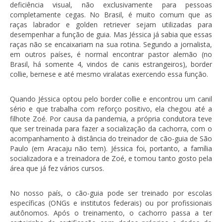
deficiência visual, não exclusivamente para pessoas
completamente cegas. No Brasil, é muito comum que as
raças labrador e golden retriever sejam utilizadas para
desempenhar a função de guia. Mas Jéssica já sabia que essas
raças não se encaixariam na sua rotina. Segundo a jornalista,
em outros países, é normal encontrar pastor alemão (no
Brasil, há somente 4, vindos de canis estrangeiros), border
collie, bernese e até mesmo viralatas exercendo essa função.
Quando Jéssica optou pelo border collie e encontrou um canil
sério e que trabalha com reforço positivo, ela chegou até a
filhote Zoé. Por causa da pandemia, a própria condutora teve
que ser treinada para fazer a socialização da cachorra, com o
acompanhamento à distância do treinador de cão-guia de São
Paulo (em Aracaju não tem). Jéssica foi, portanto, a família
socializadora e a treinadora de Zoé, e tomou tanto gosto pela
área que já fez vários cursos.
No nosso país, o cão-guia pode ser treinado por escolas
específicas (ONGs e institutos federais) ou por profissionais
autônomos. Após o treinamento, o cachorro passa a ter