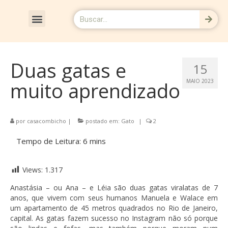
CRÔNICAS & RESENHAS
Duas gatas e
15
muito aprendizado
MAIO 2023
por
casacombicho
|
postado em:
Gato
|
2
Views:
1.317
Anastásia – ou Ana – e Léia são duas gatas viralatas de 7
anos, que vivem com seus humanos Manuela e Walace em
um apartamento de 45 metros quadrados no Rio de Janeiro,
capital. As gatas fazem sucesso no Instagram não só porque