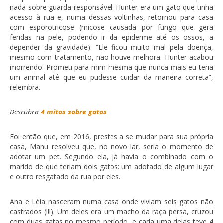
nada sobre guarda responsável. Hunter era um gato que tinha
acesso à rua e, numa dessas voltinhas, retornou para casa
com esporotricose (micose causada por fungo que gera
feridas na pele, podendo ir da epiderme até os ossos, a
depender da gravidade). “Ele ficou muito mal pela doença,
mesmo com tratamento, não houve melhora. Hunter acabou
morrendo. Prometi para mim mesma que nunca mais eu teria
um animal até que eu pudesse cuidar da maneira correta”,
relembra.
Descubra
4 mitos sobre gatos
Foi então que, em 2016, prestes a se mudar para sua própria
casa, Manu resolveu que, no novo lar, seria o momento de
adotar um pet. Segundo ela, já havia o combinado com o
marido de que teriam dois gatos: um adotado de algum lugar
e outro resgatado da rua por eles.
Ana e Léia nasceram numa casa onde viviam seis gatos não
castrados (!!!). Um deles era um macho da raça persa, cruzou
com duas gatas no mesmo período, e cada uma delas teve 4